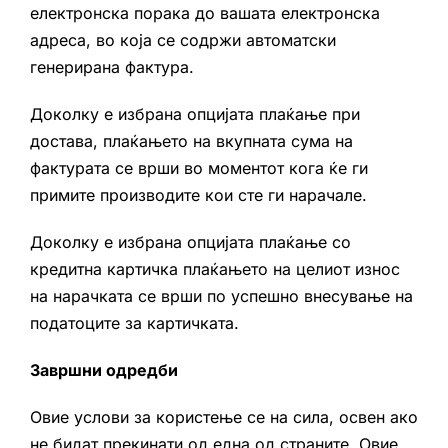
електронска порака до вашата електронска
адреса, во која се содржи автоматски
генерирана фактура.
Доколку е избрана опцијата плаќање при
достава, плаќањето на вкупната сума на
фактурата се врши во моментот кога ќе ги
примите производите кои сте ги нарачале.
Доколку е избрана опцијата плаќање со
кредитна картичка плаќањето на целиот износ
на нарачката се врши по успешно внесување на
податоците за картичката.
Завршни одредби
Овие услови за користење се на сила, освен ако
не бидат прекинати од една од страните. Овие