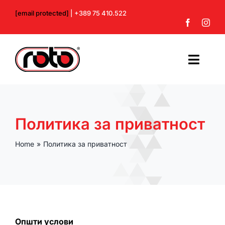
Skip
[email protected]
| +389 75 410.522
to
content
Toggl
Navig
Почетна
Политика за приватност
За нас
Home
Политика за приватност
Производи
Контакт
Профил
Општи услови