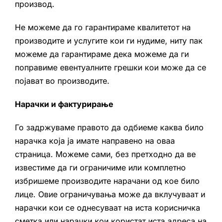
производ.
Не можеме да го гарантираме квалитетот на
производите и услугите кои ги нудиме, ниту пак
можеме да гарантираме дека можеме да ги
поправиме евентуалните грешки кои може да се
појават во производите.
Нарачки и фактурирање
Го задржуваме правото да одбиеме каква било
нарачка која ја имате направено на оваа
страница. Можеме сами, без претходно да ве
известиме да ги ограничиме или комплетно
избришеме производите нарачани од кое било
лице. Овие ограничувања може да вклучуваат и
нарачки кои се однесуваат на иста корисничка
сметка или нарачки кои користат иста адреса на