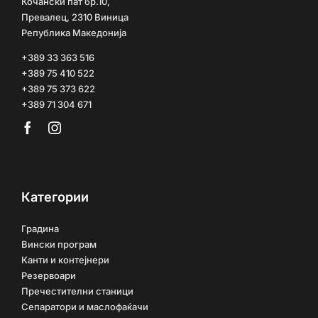
Кочански пат бр.10,
Превалец, 2310 Виница
Република Македонија
+389 33 363 516
+389 75 410 522
+389 75 373 622
+389 71 304 671
Категории
Градина
Вински програм
Канти и контејнери
Резервоари
Пречестителни станици
Сепаратори и маслофаќачи