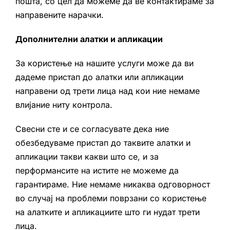
пошта, со цел да можеме да ве контактираме за
направените нарачки.
Дополнителни алатки и апликации
За користење на нашите услуги може да ви
дадеме пристап до алатки или апликации
направени од трети лица над кои ние немаме
влијание ниту контрола.
Свесни сте и се согласувате дека ние
обезбедуваме пристап до таквите алатки и
апликации такви какви што се, и за
перформансите на истите не можеме да
гарантираме. Ние немаме никаква одговорност
во случај на проблеми поврзани со користење
на алатките и апликациите што ги нудат трети
лица.