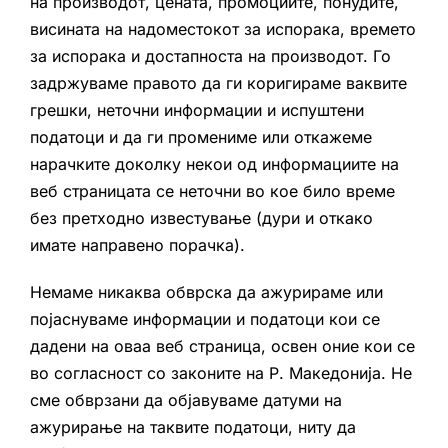
на производот, цената, промоциите, понудите,
висината на надоместокот за испорака, времето
за испорака и достапноста на производот. Го
задржуваме правото да ги коригираме ваквите
грешки, неточни информации и испуштени
податоци и да ги промениме или откажеме
нарачките доколку некои од информациите на
веб страницата се неточни во кое било време
без претходно известување (дури и откако
имате направено порачка).
Немаме никаква обврска да ажурираме или
појаснуваме информации и податоци кои се
дадени на оваа веб страница, освен оние кои се
во согласност со законите на Р. Македонија. Не
сме обврзани да објавуваме датуми на
ажурирање на таквите податоци, ниту да