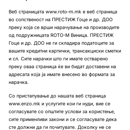
0
Кошничка
Веб страницата www.roto-m.mk е веб страница
во сопственост на ПРЕСТИЖ Гоце и др. ДОО
преку која се врши нарачување на производите
од подружницата ROTO-M Виница. ПРЕСТИЖ
Гоце и др. ДОО не ги складира податоците за
вашите кредитни картички, трансакциски сметки
и сл. Сите нарачки што ги имате остварено
преку оваа страница ќе ви бидат доставени на
адресата која ја имате внесено во формата за
нарачка.
Со пристапување до нашата веб страница
www.enzo.mk и услугите кои ги нуди, вие се
согласувате со општите услови за користење,
сите применливи закони и се согласувате дека
сте должни да ги почитувате. Доколку не се