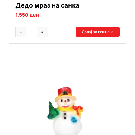
Дедо мраз на санка
1.550
ден
Додај во кошница
Дедо
мраз
на
санка
количина