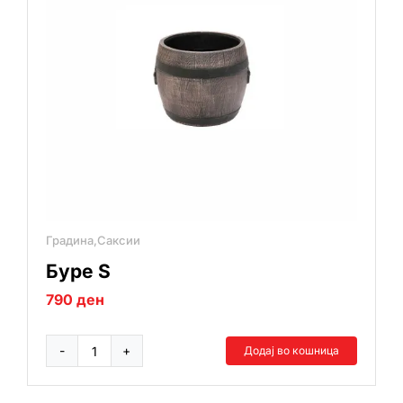
Градина,Саксии
Буре S
790
ден
Додај во кошница
Буре
S
количина