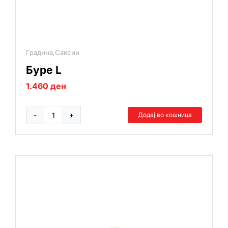
Градина,Саксии
Буре L
1.460
ден
Додај во кошница
Буре
L
количина