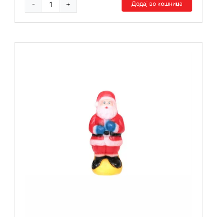
Додај во кошница
Рок
среден
количина