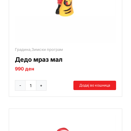
Градина,Зимски програм
Дедо мраз мал
990
ден
Додај во кошница
Дедо
мраз
мал
количина