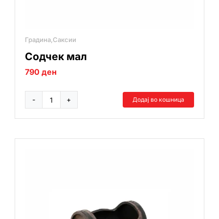
Градина,Саксии
Содчек мал
790
ден
Додај во кошница
Содчек
мал
количина