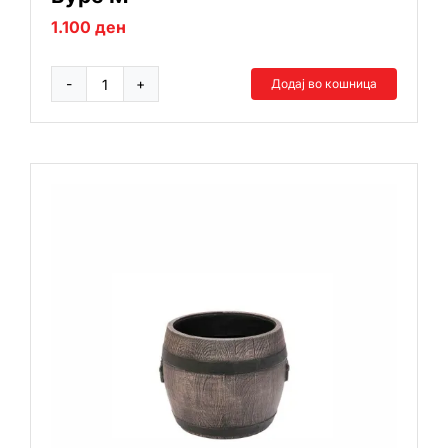
1.100
ден
Додај во кошница
Буре
М
количина