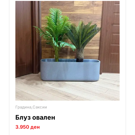
Градина,Саксии
Блуз овален
3.950
ден