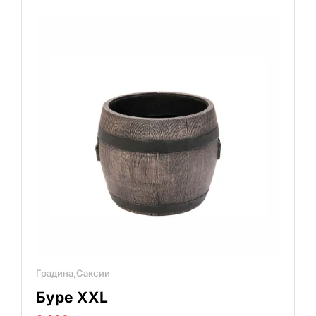
Градина,Саксии
Буре XXL