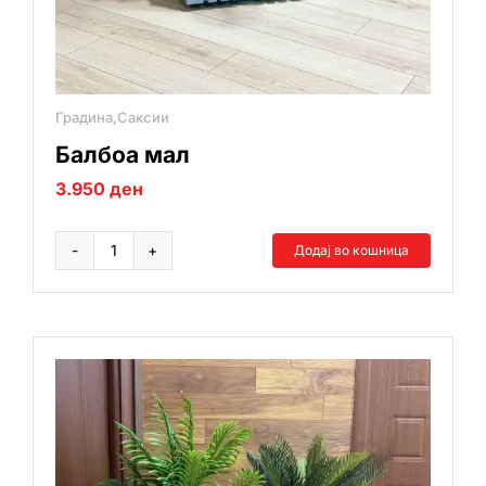
Градина,Саксии
Балбоа мал
3.950
ден
Додај во кошница
Балбоа
мал
количина