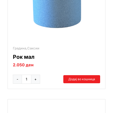
Градина,Саксии
Рок мал
2.050
ден
Додај во кошница
Рок
мал
количина