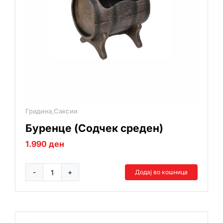
Градина,Саксии
Буренце (Содчек среден)
1.990
ден
Додај во кошница
Буренце
(Содчек
среден)
количина