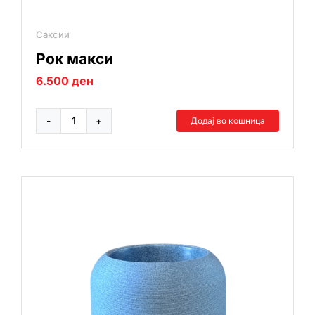
Саксии
Рок макси
6.500
ден
Додај во кошница
Рок
макси
количина