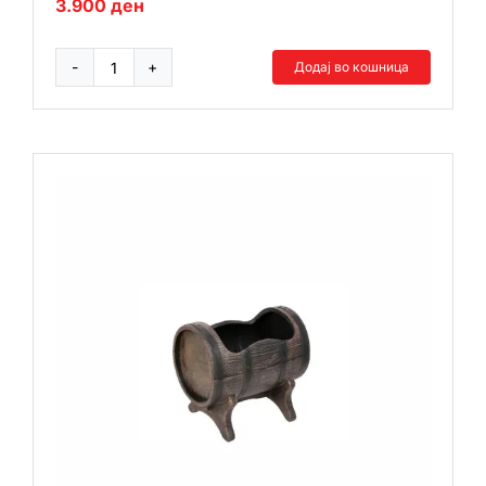
3.900
ден
Додај во кошница
Буре
XXL
количина