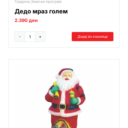
Градина,Зимски програм
Дедо мраз голем
2.390
ден
Додај во кошница
Дедо
мраз
голем
количина