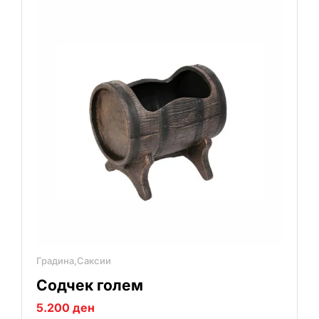
Градина,Саксии
Содчек голем
5.200
ден