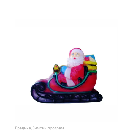
месец
количина
Градина,Зимски програм