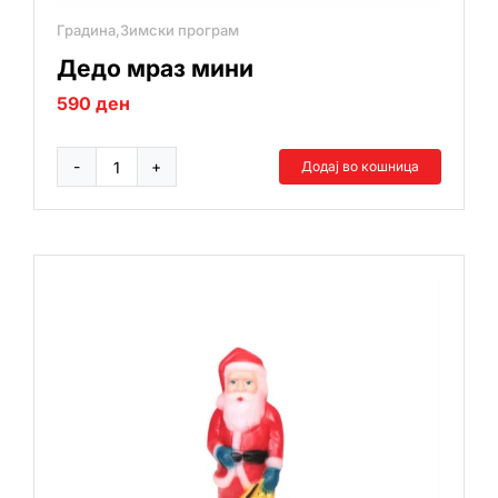
Градина,Зимски програм
Дедо мраз мини
590
ден
Додај во кошница
Дедо
мраз
мини
количина