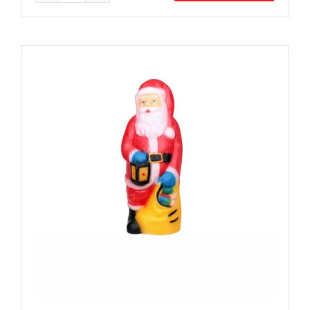
мраз
среден
количина