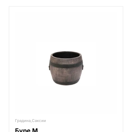
Градина,Саксии
Буре М