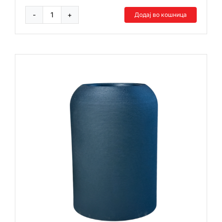
Додај во кошница
Блуз
овален
количина