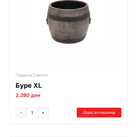
Градина,Саксии
Буре XL
2.260
ден
Додај во кошница
Буре
XL
количина