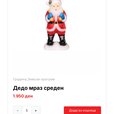
Градина,Зимски програм
Дедо мраз среден
1.950
ден
Додај во кошница
Дедо