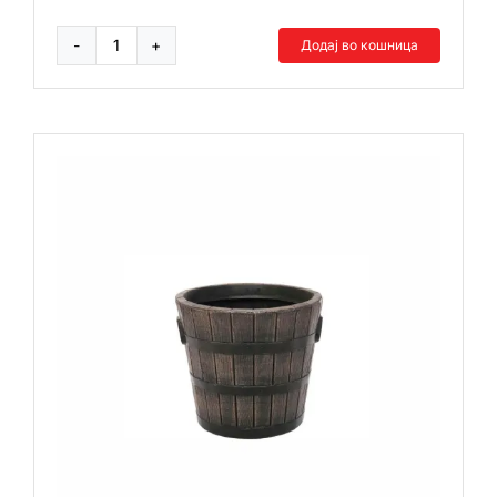
Додај во кошница
Содчек
голем
количина