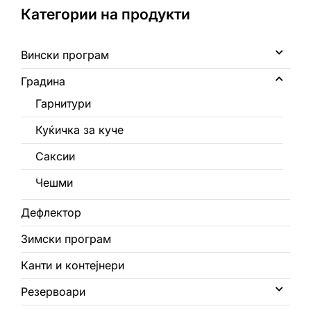
0
Категории на продукти
Кошничка
Вински програм
Градина
Гарнитури
Куќичка за куче
Саксии
Чешми
Дефлектор
Зимски програм
Канти и контејнери
Резервоари