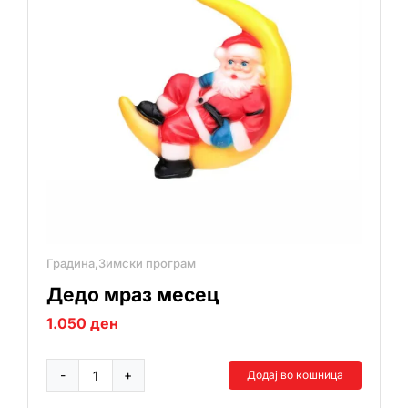
Градина,Зимски програм
Дедо мраз месец
1.050
ден
Додај во кошница
Дедо
мраз