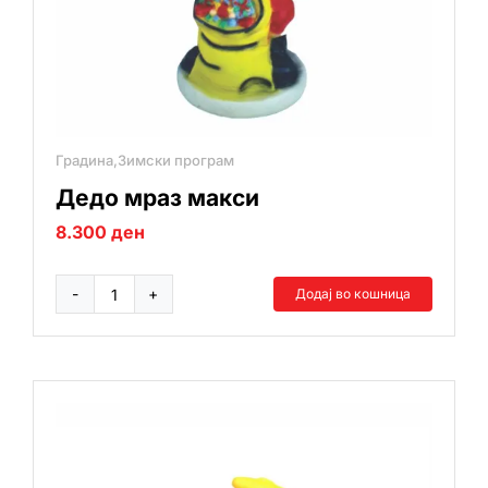
Градина,Зимски програм
Дедо мраз макси
8.300
ден
Додај во кошница
Дедо
мраз
макси
количина