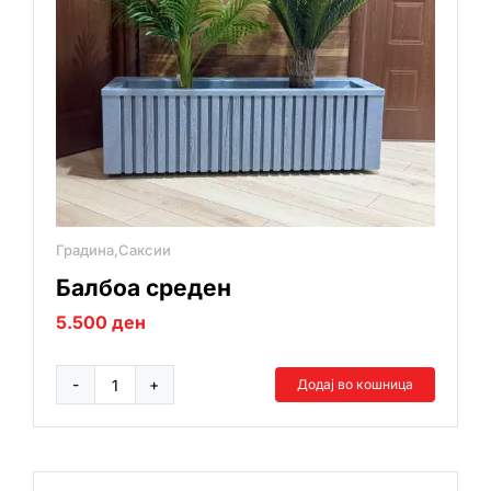
Градина,Саксии
Балбоа среден
5.500
ден
Додај во кошница
Балбоа
среден
количина