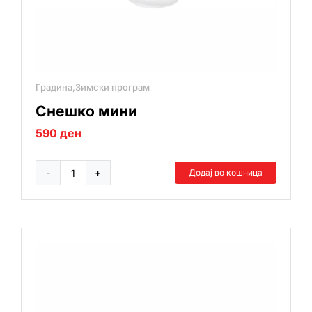
Градина,Зимски програм
Снешко мини
590
ден
Додај во кошница
Снешко
мини
количина