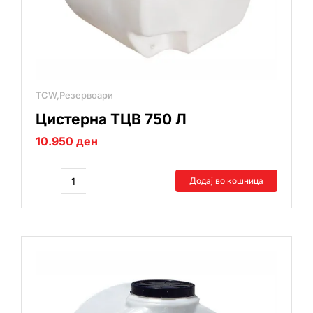
TCW,Резервоари
Цистерна ТЦВ 750 Л
10.950
ден
Додај во кошница
Цистерна
ТЦВ
750
Л
количина