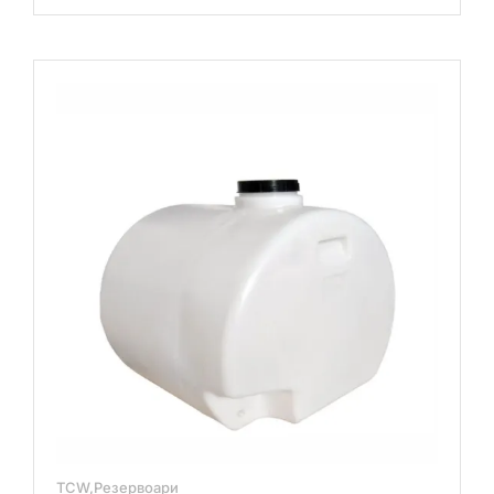
ТЦВ
300
Л
количина
TCW,Резервоари