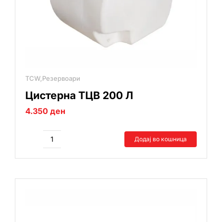
TCW,Резервоари
Цистерна ТЦВ 200 Л
4.350
ден
Додај во кошница
Цистерна
ТЦВ
200
Л
количина