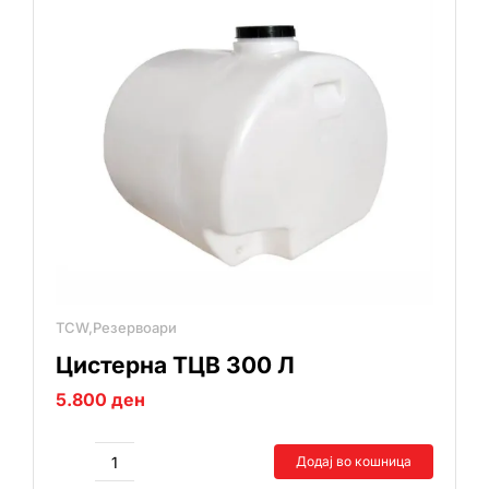
TCW,Резервоари
Цистерна ТЦВ 300 Л
5.800
ден
Додај во кошница
Цистерна