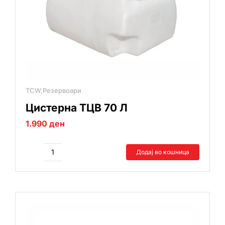
TCW,Резервоари
Цистерна ТЦВ 70 Л
1.990
ден
Додај во кошница
Цистерна
ТЦВ
70
Л
количина