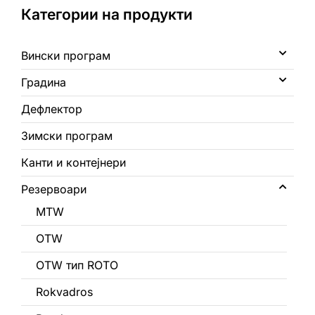
0
Категории на продукти
Кошничка
Вински програм
Градина
Дефлектор
Зимски програм
Канти и контејнери
Резервоари
MTW
OTW
OTW тип ROTO
Rokvadros