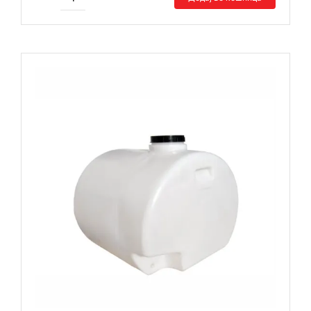
Цистерна
ТЦВ
100
Л
количина