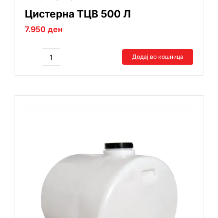
Цистерна ТЦВ 500 Л
7.950
ден
Додај во кошница
Цистерна
ТЦВ
500
Л
количина