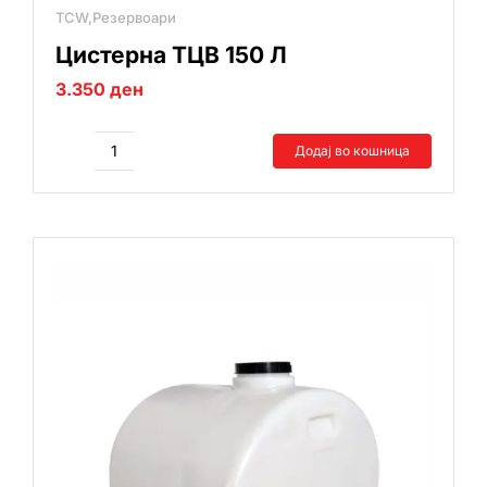
TCW,Резервоари
Цистерна ТЦВ 150 Л
3.350
ден
Додај во кошница
Цистерна
ТЦВ
150
Л
количина