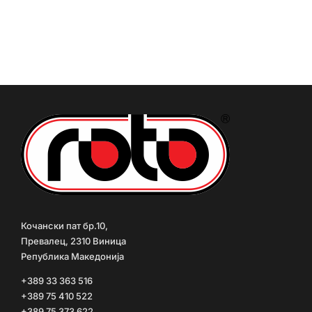
1000
Л
количина
Кочански пат бр.10,
Превалец, 2310 Виница
Република Македонија
+389 33 363 516
+389 75 410 522
+389 75 373 622