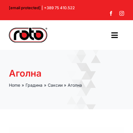
Skip
[email protected]
| +389 75 410.522
to
content
Toggl
Navig
Почетна
Аголна
За нас
Home
Градина
Саксии
Аголна
Производи
Контакт
Профил