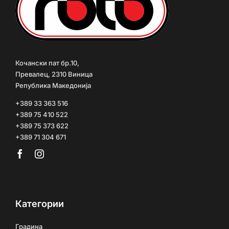
Кочански пат бр.10,
Превалец, 2310 Виница
Република Македонија
+389 33 363 516
+389 75 410 522
+389 75 373 622
+389 71 304 671
Категории
Градина