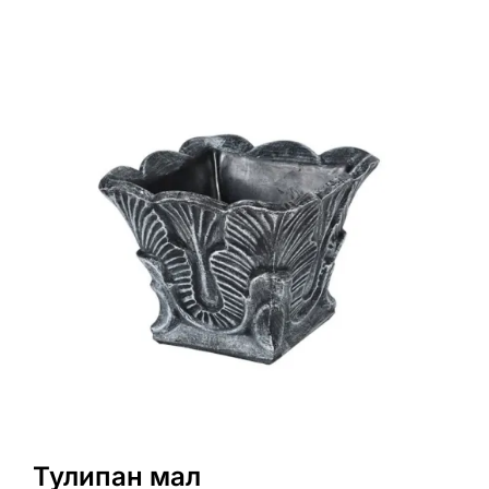
Тулипан мал