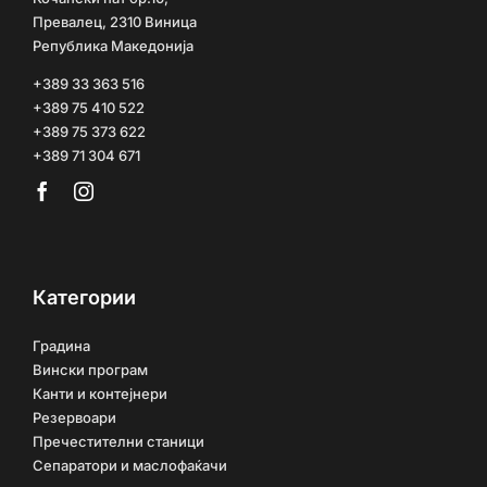
Превалец, 2310 Виница
Република Македонија
+389 33 363 516
+389 75 410 522
+389 75 373 622
+389 71 304 671
Категории
Градина
Вински програм
Канти и контејнери
Резервоари
Пречестителни станици
Сепаратори и маслофаќачи