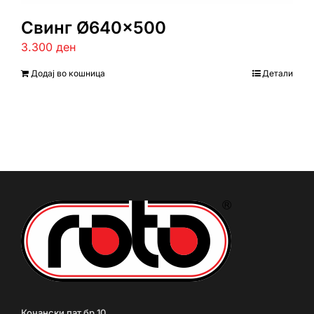
Свинг Ø640×500
3.300
ден
Додај во кошница
Детали
Кочански пат бр.10,