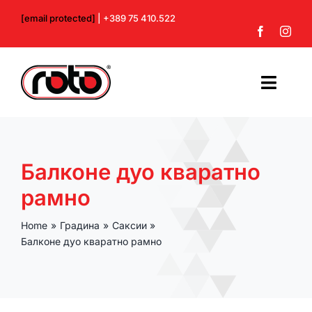
Skip
[email protected]
| +389 75 410.522
to
content
Toggl
Navig
Почетна
Балконе дуо кваратно
За нас
рамно
Производи
Home
Градина
Саксии
Балконе дуо кваратно рамно
Контакт
Профил