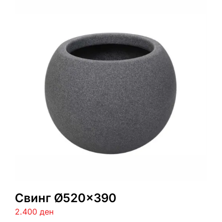
Свинг Ø520×390
2.400
ден