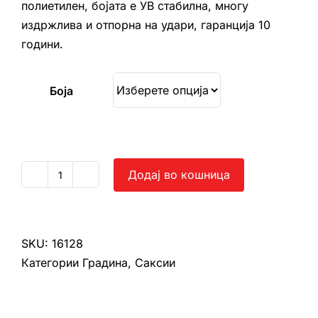
полиетилен, бојата е УВ стабилна, многу
издржлива и отпорна на удари, гаранција 10
години.
Боја
Додај во кошница
Балконе
дуо
кваратно
рамно
SKU:
16128
количина
Категории
Градина
,
Саксии