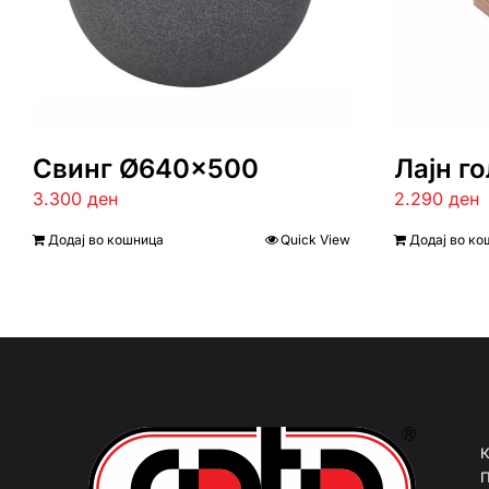
Свинг Ø640×500
Лајн г
3.300
ден
2.290
ден
Додај во кошница
Quick View
Додај во ко
К
П