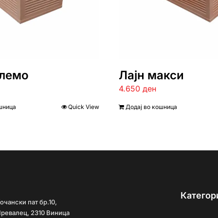
олемо
Лајн макси
4.650
ден
шница
Quick View
Додај во кошница
Категор
очански пат бр.10,
ревалец, 2310 Виница