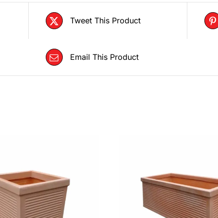
Tweet This Product
Email This Product