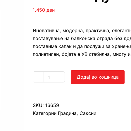
1.450
ден
Иновативна, модерна, практична, елегант
поставување на балконска ограда без дод
поставиме капак и да послужи за хранење
полиетилен, бојата е УВ стабилна, многу 
Додај во кошница
Балконе
дуо
количина
SKU:
16659
Категории
Градина
,
Саксии