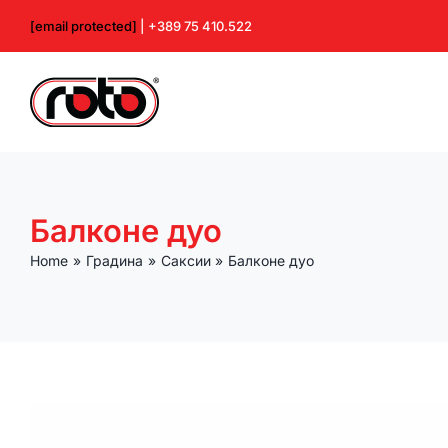
Skip
[email protected]
| +389 75 410.522
to
content
Балконе дуо
Home
Градина
Саксии
Балконе дуо