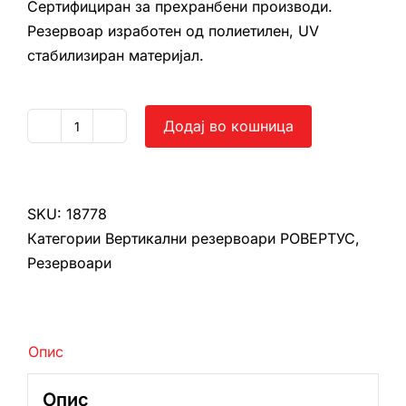
Сертифициран за прехранбени производи.
Резервоар изработен од полиетилен, UV
стабилизиран материјал.
Додај во кошница
Вертикален
резервоар
Ровертус
4500
SKU:
18778
л
Категории
Вертикални резервоари РОВЕРТУС
,
количина
Резервоари
Опис
Опис