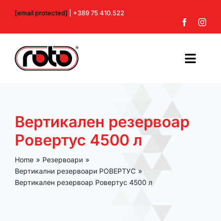
Skip
[email protected]
| +389 75 410.522
to
content
Toggl
Navig
Почетна
Вертикален резервоар
За нас
Ровертус 4500 л
Производи
Home
Резервоари
Вертикални резервоари РОВЕРТУС
Контакт
Вертикален резервоар Ровертус 4500 л
Профил