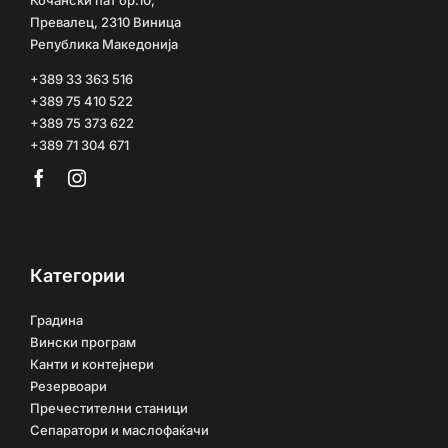
Превалец, 2310 Виница
Република Македонија
+389 33 363 516
+389 75 410 522
+389 75 373 622
+389 71 304 671
Категории
Градина
Вински програм
Канти и контејнери
Резервоари
Пречестителни станици
Сепаратори и маслофаќачи