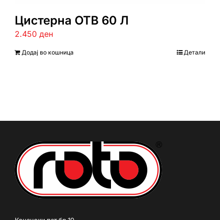
Цистерна ОТВ 60 Л
2.450
ден
Додај во кошница
Детали
Кочански пат бр.10,