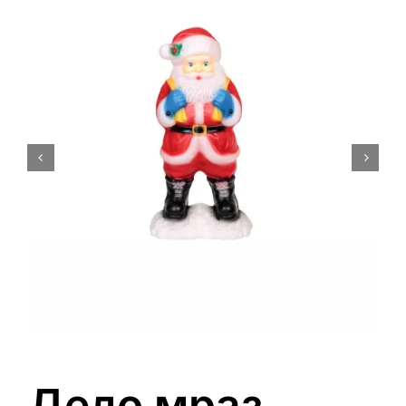
0
Кошничка
Дедо мраз