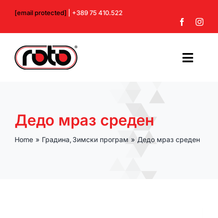
Skip
[email protected]
| +389 75 410.522
to
content
Toggl
Navig
Почетна
Дедо мраз среден
За нас
Home
Градина
Зимски програм
Дедо мраз среден
Производи
Контакт
Профил