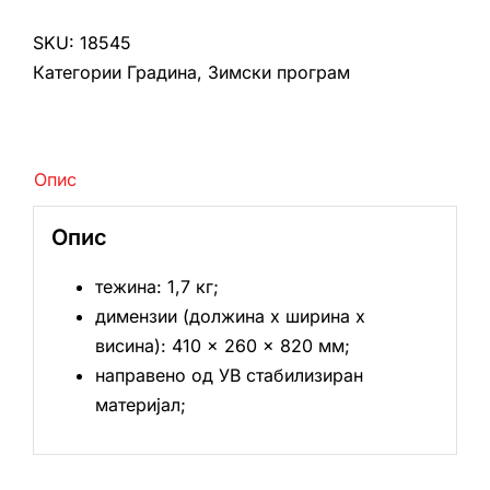
среден
количина
SKU:
18545
Категории
Градина
,
Зимски програм
Опис
Опис
тежина: 1,7 кг;
димензии (должина х ширина х
висина): 410 × 260 × 820 мм;
направено од УВ стабилизиран
материјал;