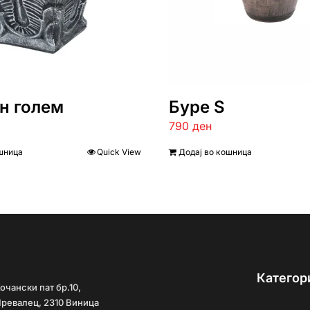
н голем
Буре S
790
ден
шница
Quick View
Додај во кошница
Категор
очански пат бр.10,
ревалец, 2310 Виница