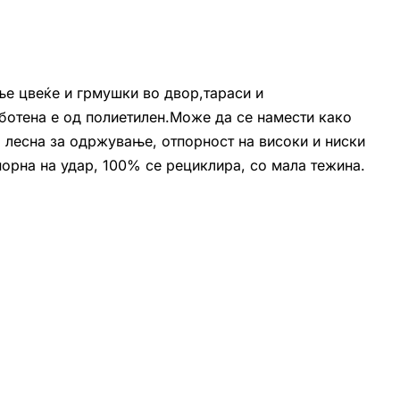
ње цвеќе и грмушки во двор,тараси и
ботена е од полиетилен.Може да се намести како
: лесна за одржување, отпорност на високи и ниски
тпорна на удар, 100% се рециклира, со мала тежина.