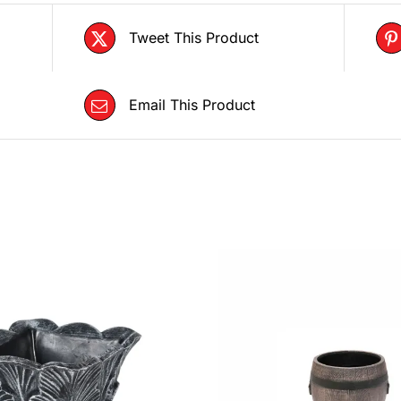
Tweet This Product
Email This Product