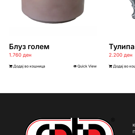
Блуз голем
Тулипа
1.760
ден
2.200
ден
Додај во кошница
Quick View
Додај во ко
К
П