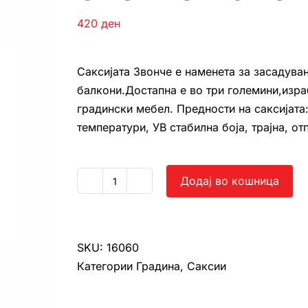
420
ден
Саксијата Звонче е наменета за засадува
балкони.Достапна е во три големини,изра
градински мебел. Предности на саксијата
температури, УВ стабилна боја, трајна, о
Додај во кошница
Звонче
мало
количина
SKU:
16060
Категории
Градина
,
Саксии