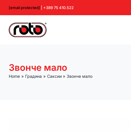
Skip
[email protected]
| +389 75 410.522
to
content
Звонче мало
Home
Градина
Саксии
Звонче мало