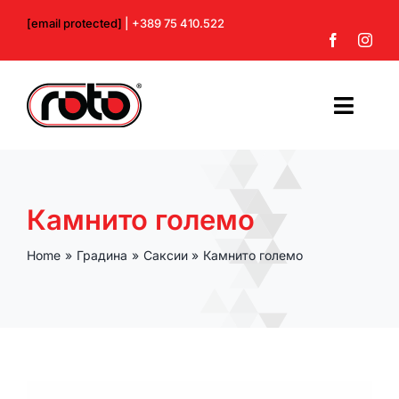
Skip
[email protected]
| +389 75 410.522
to
content
Toggl
Navig
Почетна
Камнито големо
За нас
Home
Градина
Саксии
Камнито големо
Производи
Контакт
Профил