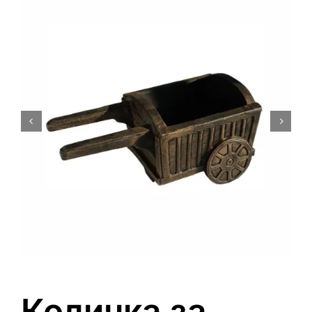
0
Кошничка
Количка за