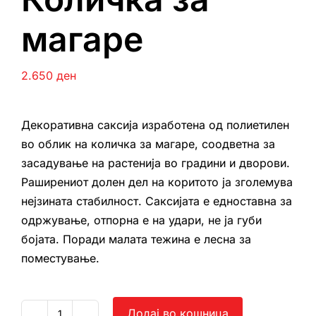
магаре
2.650
ден
Декоративна саксија изработена од полиетилен
во облик на количка за магаре, соодветна за
засадување на растенија во градини и дворови.
Раширениот долен дел на коритото ја зголемува
нејзината стабилност. Саксијата е едноставна за
одржување, отпорна е на удари, не ја губи
бојата. Поради малата тежина е лесна за
поместување.
Додај во кошница