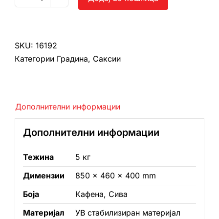
Количка
за
магаре
количина
SKU:
16192
Категории
Градина
,
Саксии
Дополнителни информации
Дополнителни информации
Тежина
5 кг
Димензии
850 × 460 × 400 mm
Боја
Кафена, Сива
Материјал
УВ стабилизиран материјал