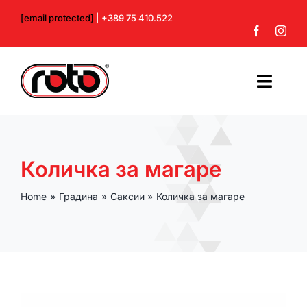
Skip
[email protected]
| +389 75 410.522
to
content
Toggl
Navig
Почетна
Количка за магаре
За нас
Home
Градина
Саксии
Количка за магаре
Производи
Контакт
Профил