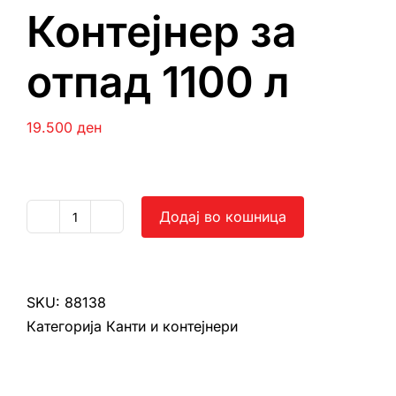
Контејнер за
отпад 1100 л
19.500
ден
Додај во кошница
Контејнер
за
отпад
1100
SKU:
88138
л
Категорија
Канти и контејнери
количина