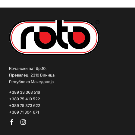
Кочански пат бр.10,
Превалец, 2310 Виница
Република Македонија
+389 33 363 516
+389 75 410 522
+389 75 373 622
+389 71 304 671