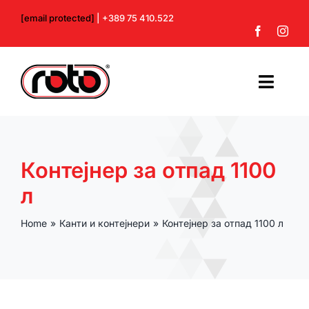
Skip
[email protected]
| +389 75 410.522
to
content
Toggl
Navig
Почетна
Контејнер за отпад 1100
За нас
л
Производи
Home
Канти и контејнери
Контејнер за отпад 1100 л
Контакт
Профил