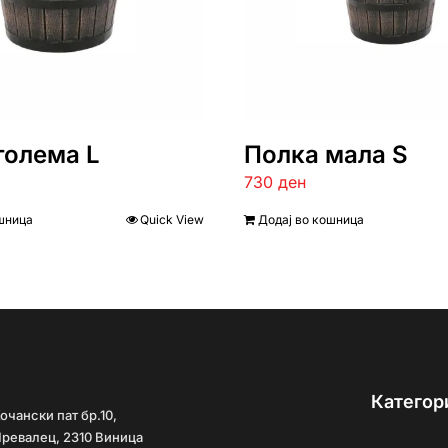
голема L
Полка мала S
730
ден
шница
Quick View
Додај во кошница
Категор
очански пат бр.10,
ревалец, 2310 Виница