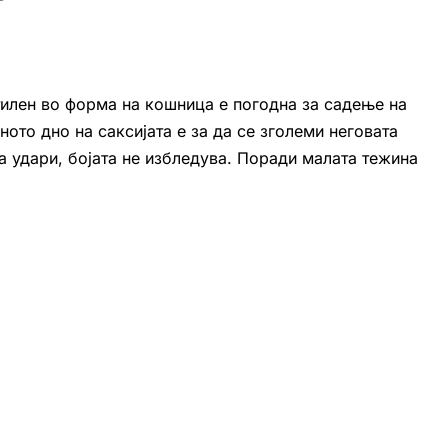
тилен во форма на кошница е погодна за садење на
ото дно на саксијата е за да се зголеми неговата
а удари, бојата не избледува. Поради малата тежина