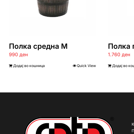
Полка средна M
Полка 
990
ден
1.760
ден
Додај во кошница
Quick View
Додај во ко
К
П