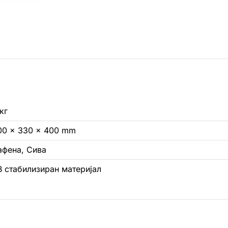
кг
00 × 330 × 400 mm
афена, Сива
В стабилизиран материјал