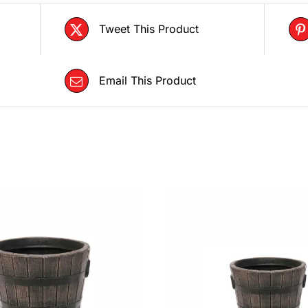
Tweet This Product
Email This Product