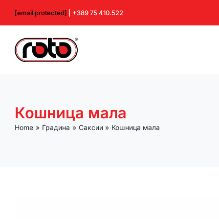
Skip
[email protected]
| +389 75 410.522
to
content
Кошница мала
Home
Градина
Саксии
Кошница мала