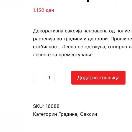
1.150
ден
Декоративна саксија направена од полие
растенија во градини и дворови. Проширен
стабилност. Лесно се одржува, отпорно н
лесно е за преместување.
Додај во кошница
Кошница
мала
количина
SKU:
16088
Категории
Градина
,
Саксии