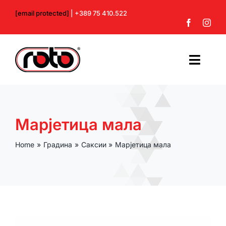
Skip
[email protected]
| +389 75 410.522
to
content
Toggl
Navig
Почетна
Марјетица мала
За нас
Home
Градина
Саксии
Марјетица мала
Производи
Контакт
Профил