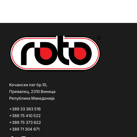
Кочански пат бр.10,
Превалец, 2310 Виница
Република Македонија
+389 33 363 516
+389 75 410 522
+389 75 373 622
+389 71 304 671