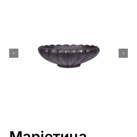
0
Кошничка
Марјетица