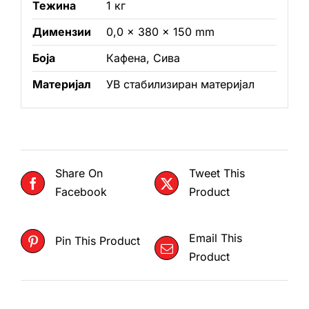
Тежина
1 кг
Димензии
0,0 × 380 × 150 mm
Боја
Кафена, Сива
Материјал
УВ стабилизиран материјал
Share On
Tweet This
Facebook
Product
Email This
Pin This Product
Product