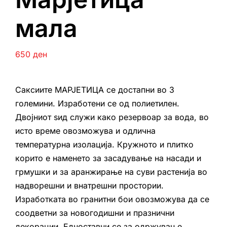
мала
650
ден
Саксиите МАРЈЕТИЦА се достапни во 3
големини. Изработени се од полиетилен.
Двојниот ѕид служи како резервоар за вода, во
исто време овозможува и одлична
температурна изолација. Кружното и плитко
корито е наменето за засадување на насади и
грмушки и за аранжирање на суви растенија во
надворешни и внатрешни простории.
Изработката во гранитни бои овозможува да се
соодветни за новогодишни и празнични
декорации. Едноставни се за одржување,