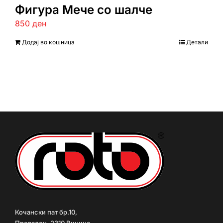
Фигура Мече со шалче
850
ден
Додај во кошница
Детали
Кочански пат бр.10,