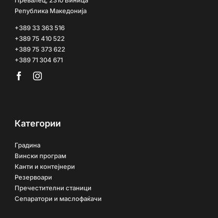
Превалец, 2310 Виница
Република Македонија
+389 33 363 516
+389 75 410 522
+389 75 373 622
+389 71 304 671
Категории
Градина
Вински програм
Канти и контејнери
Резервоари
Пречестителни станици
Сепаратори и маслофаќачи