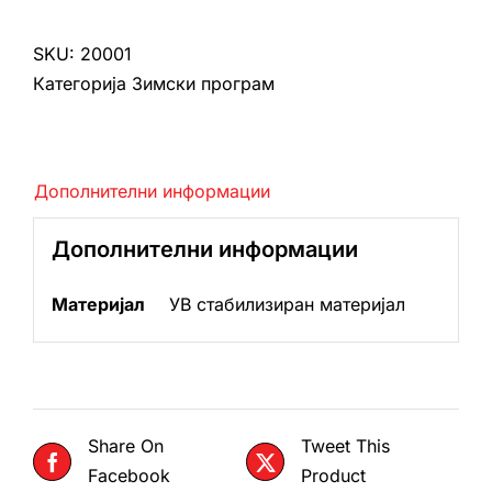
без
наслон
SKU:
20001
количина
Категорија
Зимски програм
Дополнителни информации
Дополнителни информации
Материјал
УВ стабилизиран материјал
Share On
Tweet This
Facebook
Product