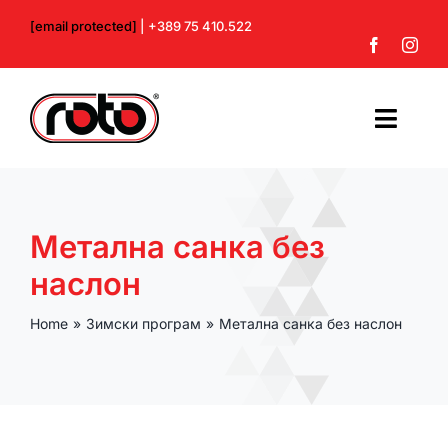
Skip
[email protected]
| +389 75 410.522
to
content
Toggl
Navig
Почетна
Метална санка без
За нас
наслон
Производи
Home
Зимски програм
Метална санка без наслон
Контакт
Профил