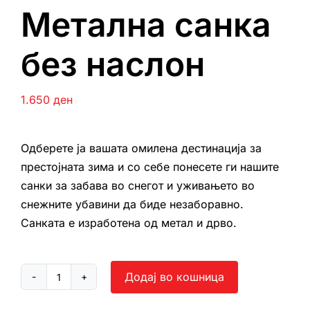
Метална санка
без наслон
1.650
ден
Одберете ја вашата омилена дестинација за
престојната зима и со себе понесете ги нашите
санки за забава во снегот и уживањето во
снежните убавини да биде незаборавно.
Санката е изработена од метал и дрво.
Додај во кошница
Метална
санка