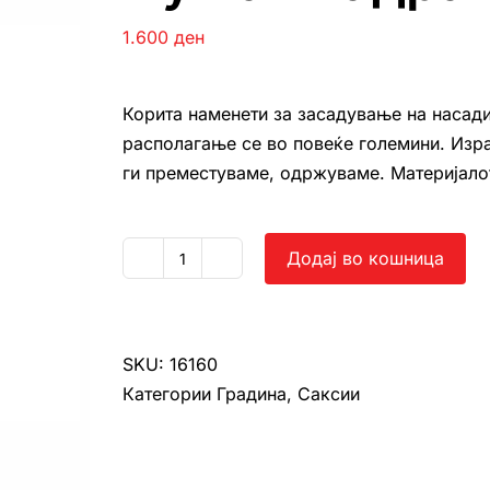
1.600
ден
Корита наменети за засадување на насади
располагање се во повеќе големини. Изра
ги преместуваме, одржуваме. Материјалот 
Додај во кошница
Нуша
квадратна
мала
количина
SKU:
16160
Категории
Градина
,
Саксии