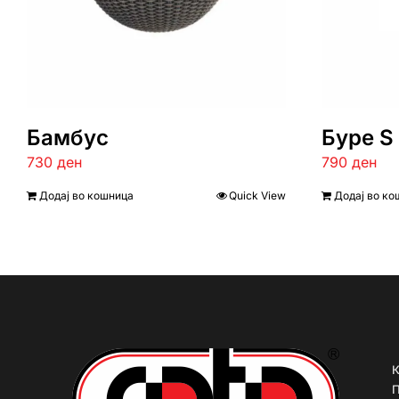
Бамбус
Буре S
730
ден
790
ден
Додај во кошница
Quick View
Додај во ко
К
П