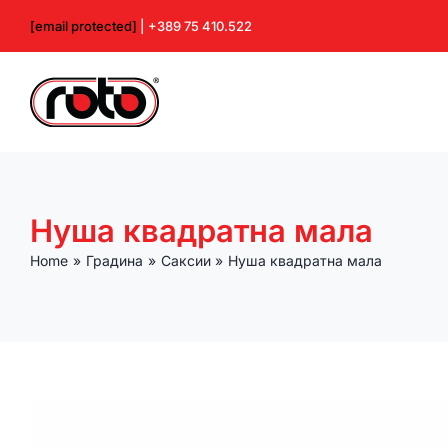
Skip
[email protected]
| +389 75 410.522
to
content
Нуша квадратна мала
Home
Градина
Саксии
Нуша квадратна мала