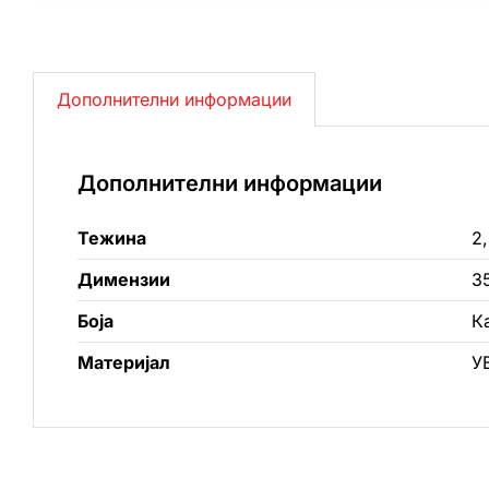
Дополнителни информации
Дополнителни информации
Тежина
2,
Димензии
3
Боја
К
Материјал
У