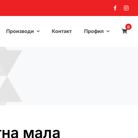
0
Производи
Контакт
Профил
тна мала