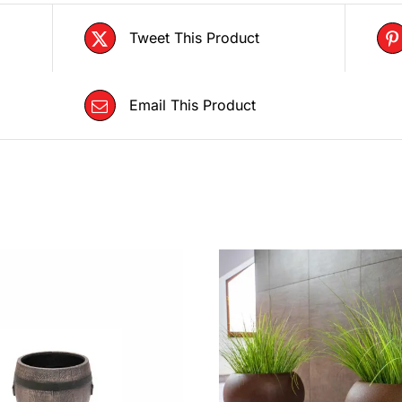
Tweet This Product
Email This Product