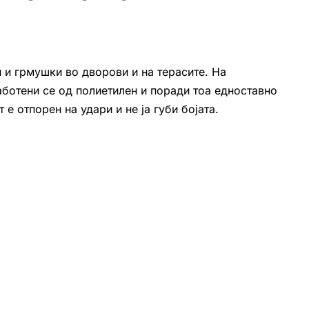
 и грмушки во дворови и на терасите. На
ботени се од полиетилен и поради тоа едноставно
е отпорен на удари и не ја губи бојата.