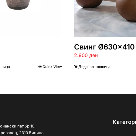
Свинг Ø630×410
2.900
ден
шница
Quick View
Додај во кошница
Категор
очански пат бр.10,
ревалец, 2310 Виница