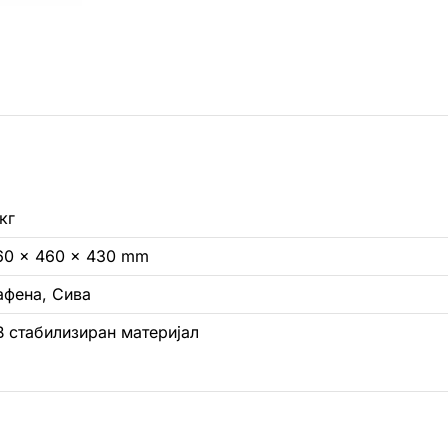
кг
60 × 460 × 430 mm
афена, Сива
В стабилизиран материјал