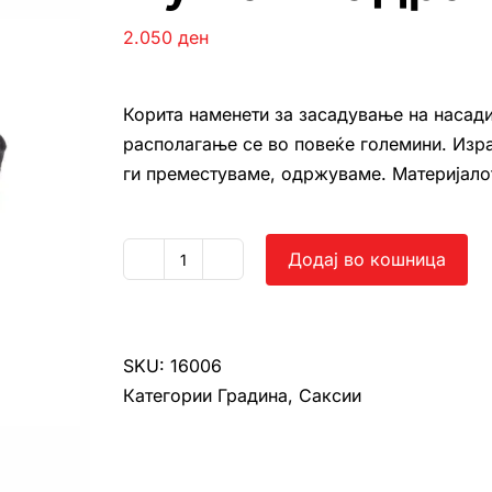
2.050
ден
Корита наменети за засадување на насади
располагање се во повеќе големини. Изра
ги преместуваме, одржуваме. Материјалот 
Додај во кошница
Нуша
квадратна
количина
SKU:
16006
Категории
Градина
,
Саксии