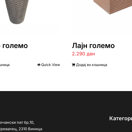
 големо
Лајн големо
2.290
ден
шница
Quick View
Додај во кошница
Категор
очански пат бр.10,
ревалец, 2310 Виница