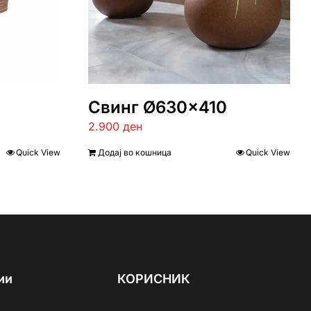
Свинг Ø630×410
2.900
ден
Quick View
Додај во кошница
Quick View
ии
КОРИСНИК