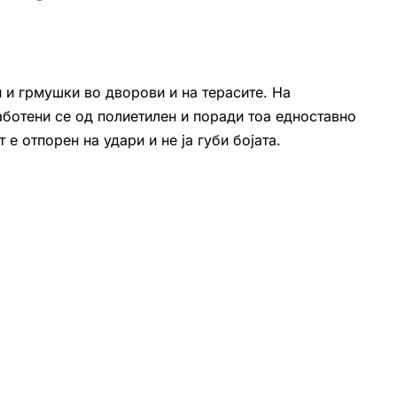
 и грмушки во дворови и на терасите. На
ботени се од полиетилен и поради тоа едноставно
е отпорен на удари и не ја губи бојата.