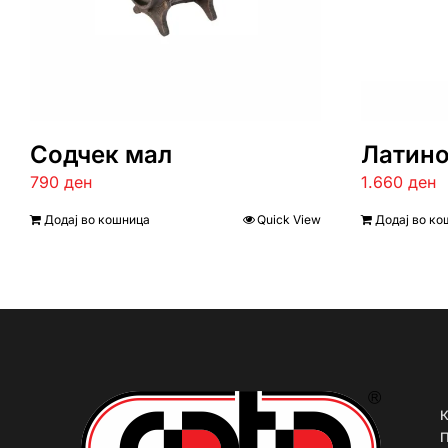
Содчек мал
Латино
790
ден
1.660
ден
Додај во кошница
Quick View
Додај во ко
К
П