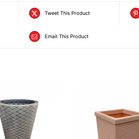
Tweet This Product
Email This Product