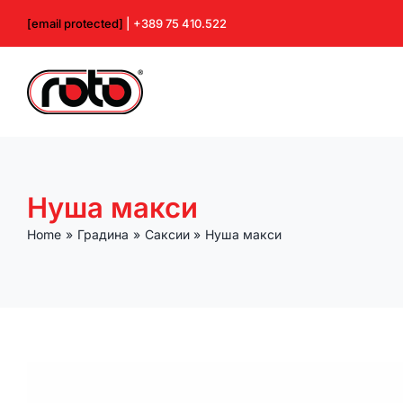
Skip
[email protected]
| +389 75 410.522
to
content
Нуша макси
Home
Градина
Саксии
Нуша макси