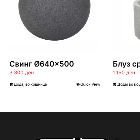
Свинг Ø640×500
Блуз с
3.300
ден
1.150
ден
Додај во кошница
Quick View
Додај во ко