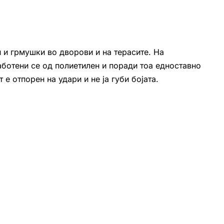
 и грмушки во дворови и на терасите. На
ботени се од полиетилен и поради тоа едноставно
е отпорен на удари и не ја губи бојата.