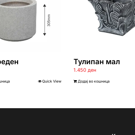
реден
Тулипан мал
1.450
ден
шница
Quick View
Додај во кошница