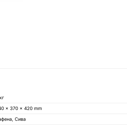
кг
40 × 370 × 420 mm
афена, Сива