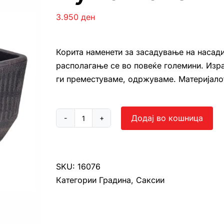
3.950
ден
Корита наменети за засадување на насади
располагање се во повеќе големини. Изра
ги преместуваме, одржуваме. Материјалот 
Додај во кошница
Нуша
макси
количина
SKU:
16076
Категории
Градина
,
Саксии