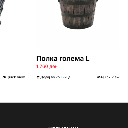
Полка голема L
1.760
ден
Quick View
Додај во кошница
Quick View