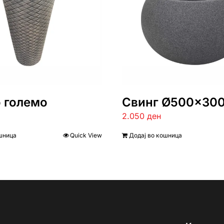
 големо
Свинг Ø500×30
2.050
ден
шница
Quick View
Додај во кошница