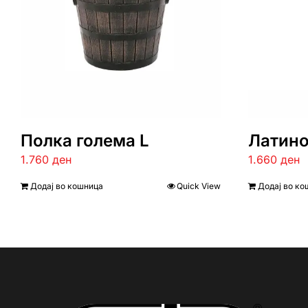
Полка голема L
Латино
1.760
ден
1.660
ден
Додај во кошница
Quick View
Додај во ко