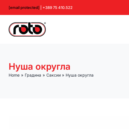
Skip
[email protected]
| +389 75 410.522
to
content
Нуша округла
Home
Градина
Саксии
Нуша округла