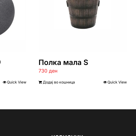
0
Полка мала S
730
ден
Quick View
Додај во кошница
Quick View