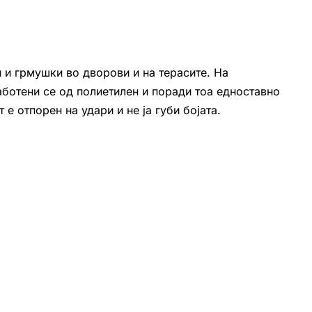
 и грмушки во дворови и на терасите. На
ботени се од полиетилен и поради тоа едноставно
е отпорен на удари и не ја губи бојата.