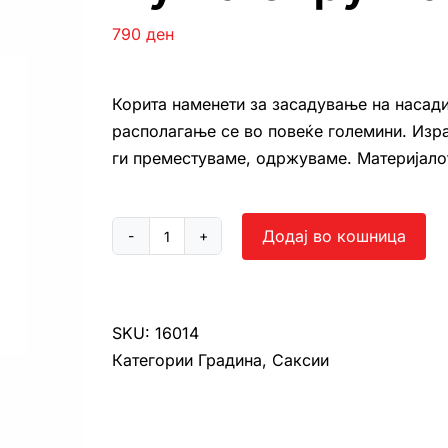
790
ден
Корита наменети за засадување на насади
располагање се во повеќе големини. Изра
ги преместуваме, одржуваме. Материјалот 
Додај во кошница
Нуша
округла
количина
SKU:
16014
Категории
Градина
,
Саксии