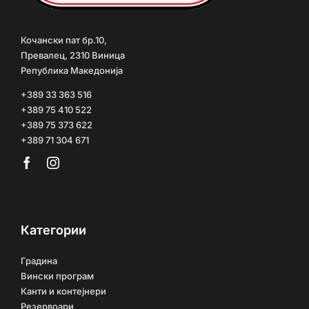
Кочански пат бр.10,
Превалец, 2310 Виница
Република Македонија
+389 33 363 516
+389 75 410 522
+389 75 373 622
+389 71 304 671
Категории
Градина
Вински програм
Канти и контејнери
Резервоари