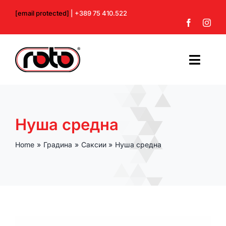
Skip
[email protected]
| +389 75 410.522
to
content
Toggl
Navig
Почетна
Нуша средна
За нас
Home
Градина
Саксии
Нуша средна
Производи
Контакт
Профил