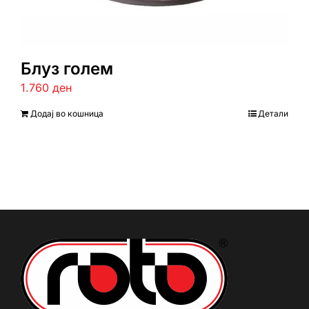
Блуз голем
1.760
ден
Додај во кошница
Детали