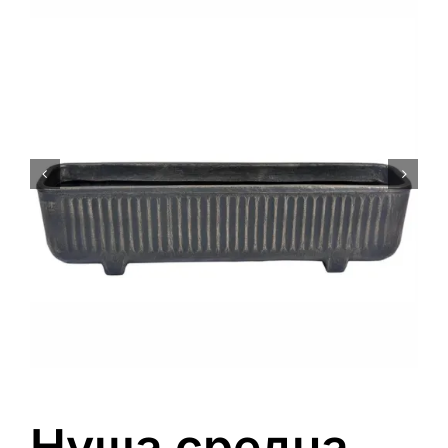
0
Кошничка
Нуша средна