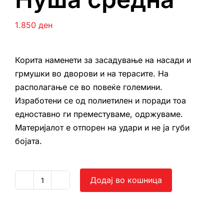
1.850
ден
Корита наменети за засадување на насади и
грмушки во дворови и на терасите. На
располагање се во повеќе големини.
Изработени се од полиетилен и поради тоа
едноставно ги преместуваме, одржуваме.
Материјалот е отпорен на удари и не ја губи
бојата.
Додај во кошница
Нуша
средна
количина