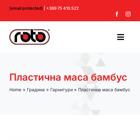
Skip
[email protected]
| +389 75 410.522
to
content
Toggl
Navig
Почетна
Пластична маса бамбус
За нас
Home
Градина
Гарнитури
Пластична маса бамбус
Производи
Контакт
Профил