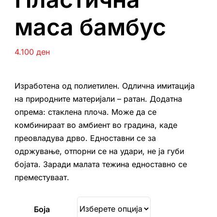
маса бамбус
4.100
ден
Изработена од полиетилен. Одлична имитација
на природните материјали – ратан. Додатна
опрема: стаклена плоча. Може да се
комбинираат во амбиент во градина, каде
преовладува дрво. Едноставни се за
одржување, отпорни се на удари, не ја губи
бојата. Заради малата тежина едноставно се
преместуваат.
Боја