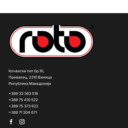
Кочански пат бр.10,
Превалец, 2310 Виница
Република Македонија
+389 33 363 516
+389 75 410 522
+389 75 373 622
+389 71 304 671