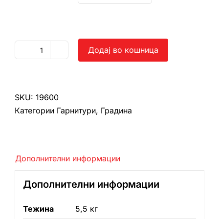
Додај во кошница
Пластична
маса
бамбус
количина
SKU:
19600
Категории
Гарнитури
,
Градина
Дополнителни информации
Дополнителни информации
Тежина
5,5 кг