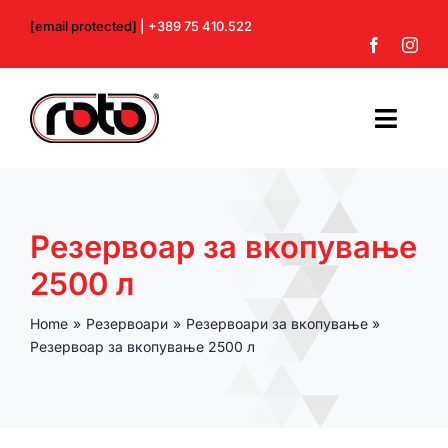
Skip
[email protected]
| +389 75 410.522
to
content
Toggl
Navig
Почетна
Резервоар за вкопување
За нас
2500 л
Производи
Home
Резервоари
Резервоари за вкопување
Резервоар за вкопување 2500 л
Контакт
Профил