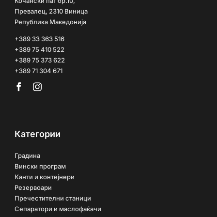
Кочански пат бр.10,
Превалец, 2310 Виница
Република Македонија
+389 33 363 516
+389 75 410 522
+389 75 373 622
+389 71 304 671
Категории
Градина
Вински програм
Канти и контејнери
Резервоари
Пречестителни станици
Сепаратори и маслофаќачи