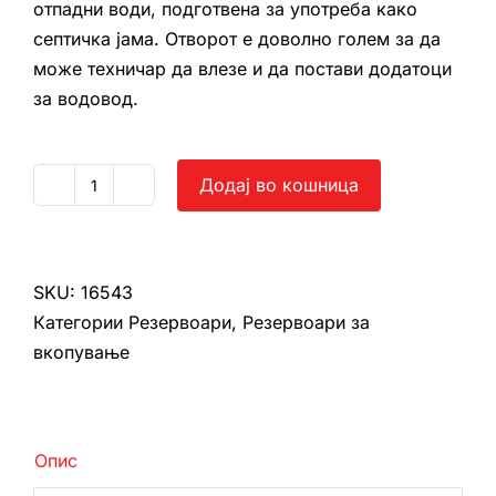
отпадни води, подготвена за употреба како
септичка јама. Отворот е доволно голем за да
може техничар да влезе и да постави додатоци
за водовод.
Додај во кошница
Резервоар
за
вкопување
2500
SKU:
16543
л
Категории
Резервоари
,
Резервоари за
количина
вкопување
Опис