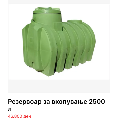
Резервоар за вкопување 2500
л
46.800
ден