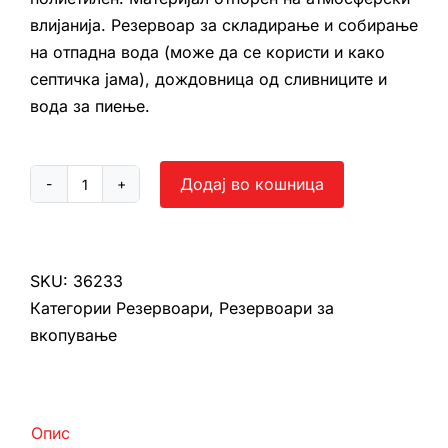
влијанија. Резервоар за складирање и собирање
на отпадна вода (може да се користи и како
септичка јама), дождовница од сливниците и
вода за пиење.
Додај во кошница
Резервоар
за
вкопување
3500
SKU:
36233
л
Категории
Резервоари
,
Резервоари за
количина
вкопување
Опис