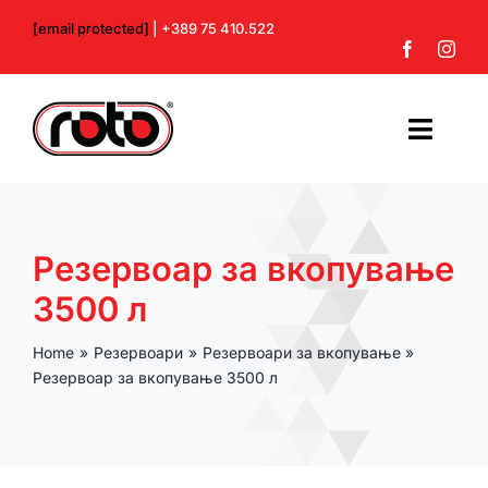
Skip
[email protected]
| +389 75 410.522
to
content
Toggl
Navig
Почетна
Резервоар за вкопување
За нас
3500 л
Производи
Home
Резервоари
Резервоари за вкопување
Резервоар за вкопување 3500 л
Контакт
Профил