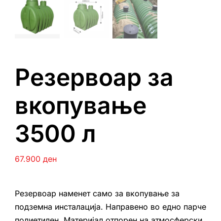
Резервоар за
вкопување
3500 л
67.900
ден
Резервоар наменет само за вкопување за
подземна инсталација. Направено во едно парче
полиетилен. Материјал отпорен на атмосферски