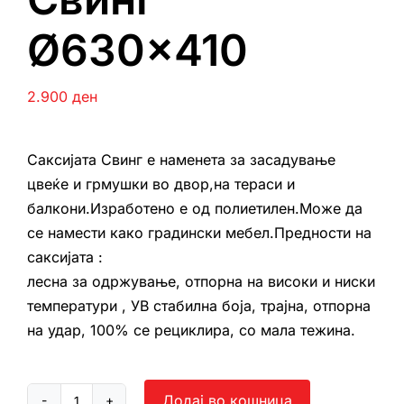
Ø630×410
2.900
ден
Саксијата Свинг е наменета за засадување
цвеќе и грмушки во двор,на тераси и
балкони.Изработено е од полиетилен.Може да
се намести како градински мебел.Предности на
саксијата :
лесна за одржување, отпорна на високи и ниски
температури , УВ стабилна боја, трајна, отпорна
на удар, 100% се рециклира, со мала тежина.
Додај во кошница