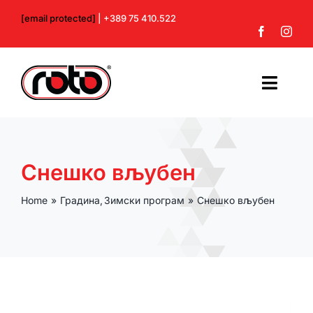
Skip
[email protected]
| +389 75 410.522
to
content
Toggl
Navig
Почетна
Снешко вљубен
За нас
Home
Градина
Зимски програм
Снешко вљубен
Производи
Контакт
Профил