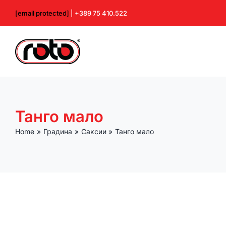
Skip
[email protected]
| +389 75 410.522
to
content
Танго мало
Home
Градина
Саксии
Танго мало