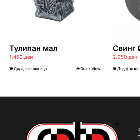
Тулипан мал
Свинг
1.450
ден
2.050
ден
Додај во кошница
Quick View
Додај во ко
К
П