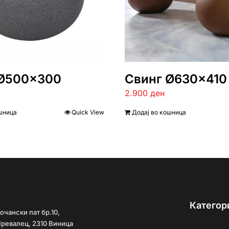
 Ø500×300
Свинг Ø630×410
2.900
ден
шница
Quick View
Додај во кошница
Категор
очански пат бр.10,
ревалец, 2310 Виница