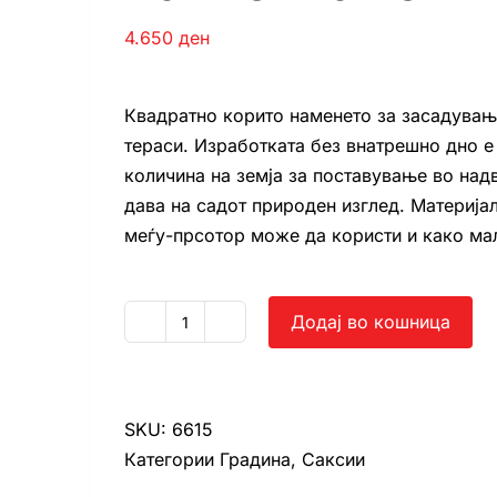
4.650
ден
Квадратно корито наменето за засадување
тераси. Изработката без внатрешно дно е
количина на земја за поставување во на
дава на садот природен изглед. Материјал
меѓу-прсотор може да користи и како ма
Додај во кошница
Танго
мало
количина
SKU:
6615
Категории
Градина
,
Саксии