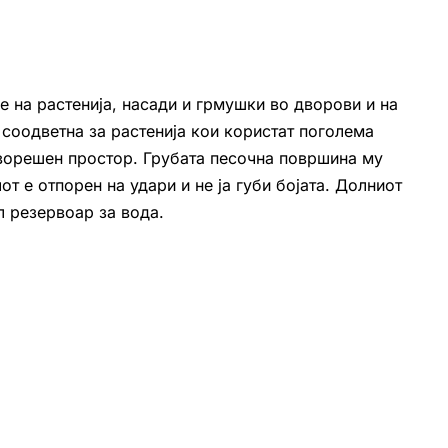
 на растенија, насади и грмушки во дворови и на
 соодветна за растенија кои користат поголема
дворешен простор. Грубата песочна површина му
от е отпорен на удари и не ја губи бојата. Долниот
л резервоар за вода.