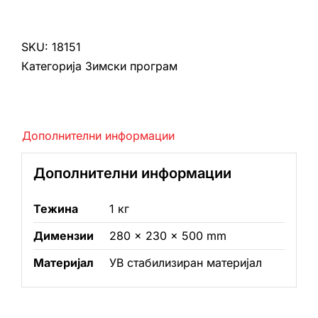
Мече
со
шалче
SKU:
18151
количина
Категорија
Зимски програм
Дополнителни информации
Дополнителни информации
Тежина
1 кг
Димензии
280 × 230 × 500 mm
Материјал
УВ стабилизиран материјал