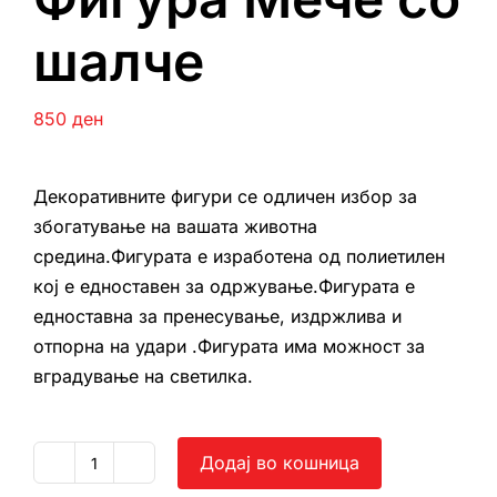
шалче
850
ден
Декоративните фигури се одличен избор за
збогатување на вашата животна
средина.Фигурата е изработена од полиетилен
кој е едноставен за одржување.Фигурата е
едноставна за пренесување, издржлива и
отпорна на удари .Фигурата има можност за
вградување на светилка.
Додај во кошница
Фигура