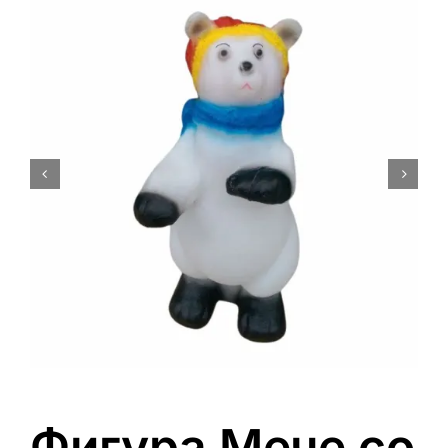
0
Кошничка
Фигура Мече со