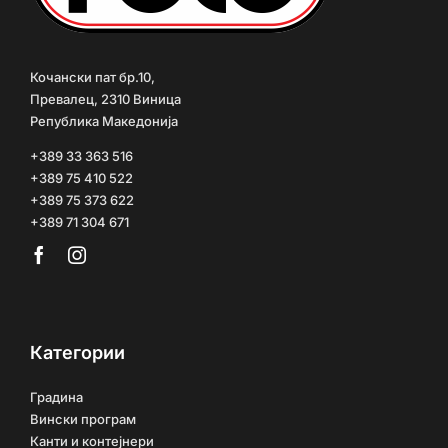
Кочански пат бр.10,
Превалец, 2310 Виница
Република Македонија
+389 33 363 516
+389 75 410 522
+389 75 373 622
+389 71 304 671
Категории
Градина
Вински програм
Канти и контејнери