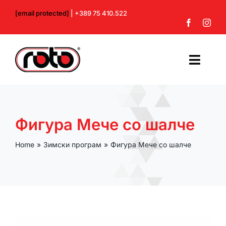
Skip
[email protected]
| +389 75 410.522
to
content
Toggl
Navig
Почетна
Фигура Мече со шалче
За нас
Home
Зимски програм
Фигура Мече со шалче
Производи
Контакт
Профил