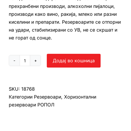
прехранбени производи, алкохолни пијалоци,
производи како вино, ракија, млеко или разни
киселини и препарати. Резервоарите се отпорни
на удари, стабилизирани со УВ, не се скршат и
не горат од сонце.
Додај во кошница
Хоризонтален
резервоар
Ропол
100
SKU:
18768
л
Категории
Резервоари
,
Хоризонтални
количина
резервоари РОПОЛ