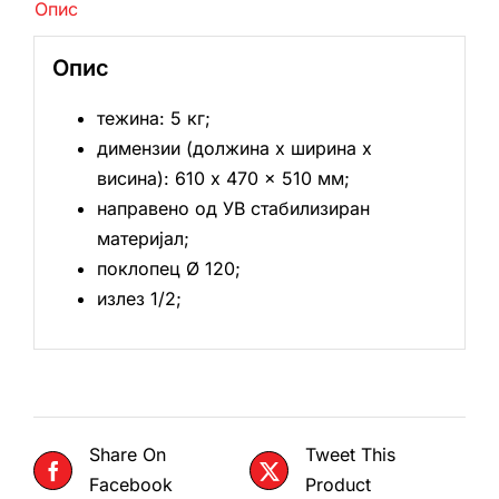
Опис
Опис
тежина: 5 кг;
димензии (должина х ширина х
висина): 610 x 470 x 510 мм;
направено од УВ стабилизиран
материјал;
поклопец Ø 120;
излез 1/2;
Share On
Tweet This
Facebook
Product