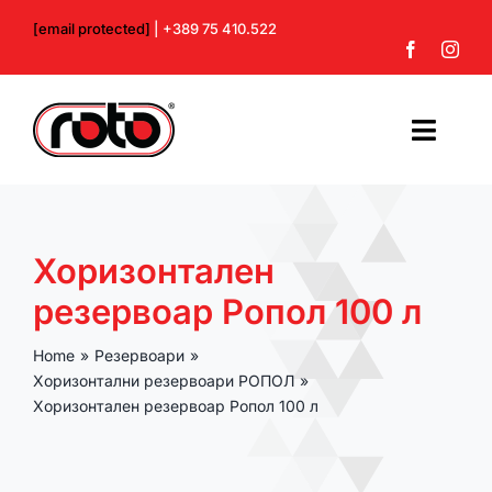
Skip
[email protected]
| +389 75 410.522
to
content
Toggl
Navig
Почетна
Хоризонтален
За нас
резервоар Ропол 100 л
Производи
Home
Резервоари
Хоризонтални резервоари РОПОЛ
Контакт
Хоризонтален резервоар Ропол 100 л
Профил