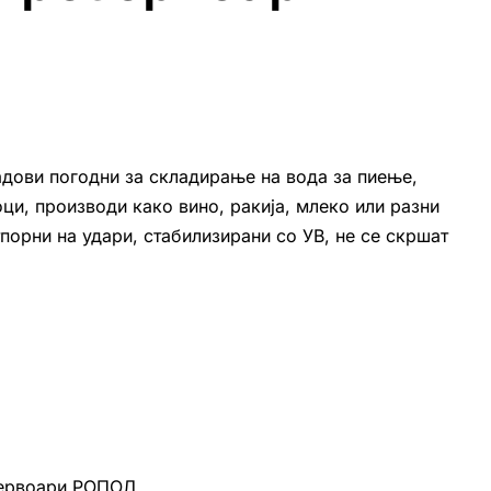
адови погодни за складирање на вода за пиење,
ци, производи како вино, ракија, млеко или разни
порни на удари, стабилизирани со УВ, не се скршат
зервоари РОПОЛ