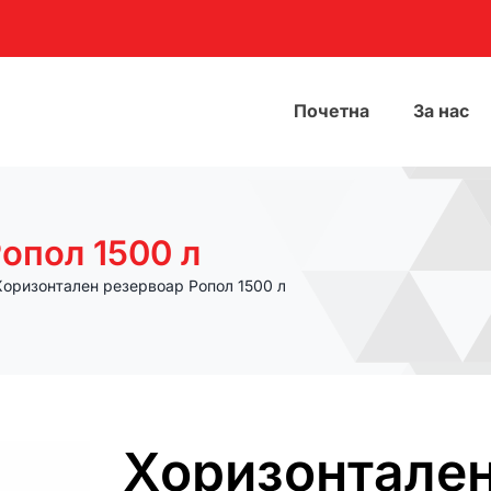
Почетна
За нас
опол 1500 л
Хоризонтален резервоар Ропол 1500 л
Хоризонтален