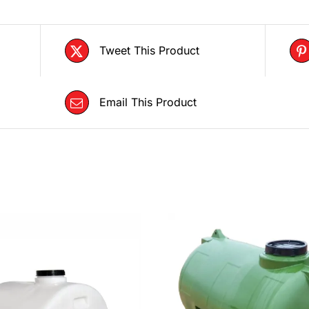
Tweet This Product
Email This Product