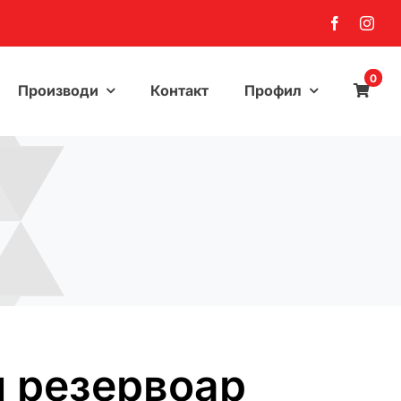
0
Производи
Контакт
Профил
 резервоар