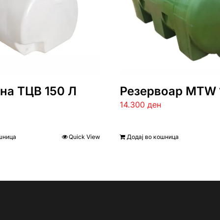
на ТЦВ 150 Л
Резервоар MTW 
14.300
ден
шница
Quick View
Додај во кошница