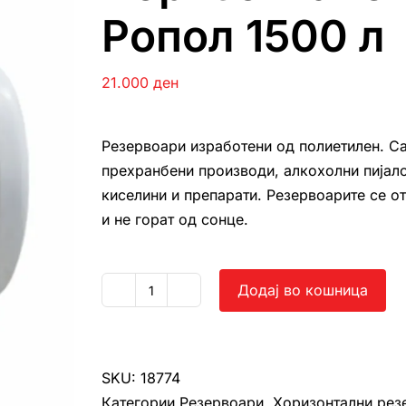
Ропол 1500 л
21.000
ден
Резервоари изработени од полиетилен. С
прехранбени производи, алкохолни пијало
киселини и препарати. Резервоарите се от
и не горат од сонце.
Додај во кошница
Хоризонтален
резервоар
Ропол
1500
SKU:
18774
л
Категории
Резервоари
,
Хоризонтални ре