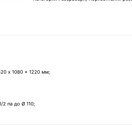
количина
620 x 1080 x 1220 мм;
/2 па до Ø 110;