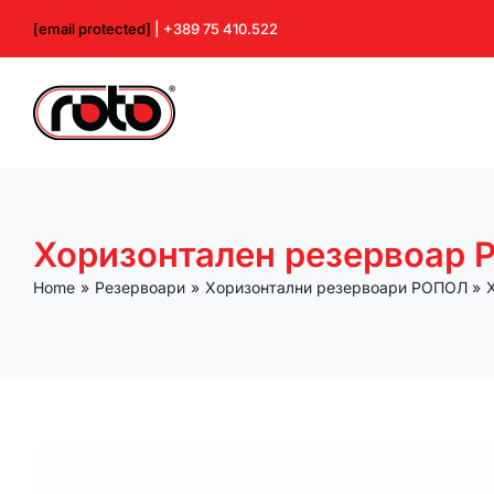
Skip
[email protected]
| +389 75 410.522
to
content
Хоризонтален резервоар Р
Home
Резервоари
Хоризонтални резервоари РОПОЛ