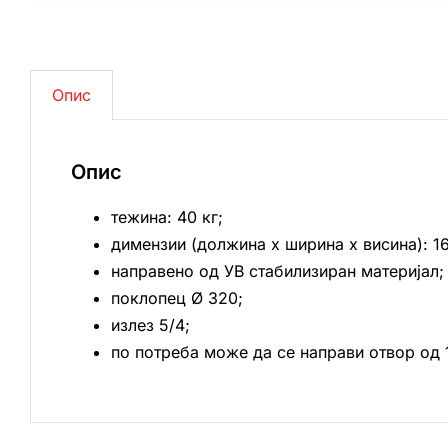
Опис
Опис
тежина: 40 кг;
димензии (должина х ширина х висина): 1
направено од УВ стабилизиран материјал;
поклопец Ø 320;
излез 5/4;
по потреба може да се направи отвор од 1