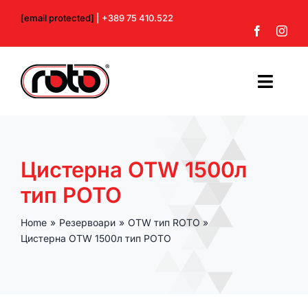
Skip
[email protected]
| +389 75 410.522
to
content
Toggl
Navig
Почетна
Цистерна ОТW 1500л
За нас
тип РОТО
Производи
Home
Резервоари
OTW тип ROTO
Цистерна ОТW 1500л тип РОТО
Контакт
Профил