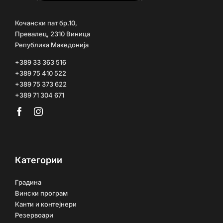
Кочански пат бр.10,
Превалец, 2310 Виница
Република Македонија
+389 33 363 516
+389 75 410 522
+389 75 373 622
+389 71 304 671
Категории
Градина
Вински програм
Канти и контејнери
Резервоари