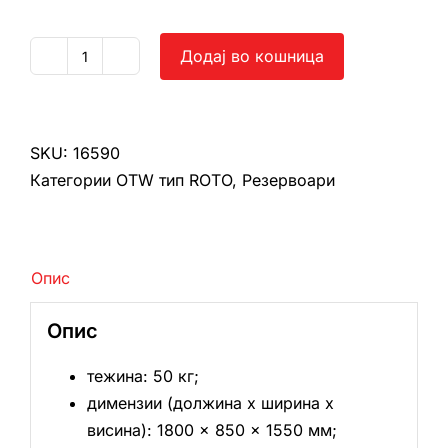
Додај во кошница
Цистерна
ОТW
1500л
тип
SKU:
16590
РОТО
Категории
OTW тип ROTO
,
Резервоари
количина
Опис
Опис
тежина: 50 кг;
димензии (должина х ширина х
висина): 1800 × 850 × 1550 мм;