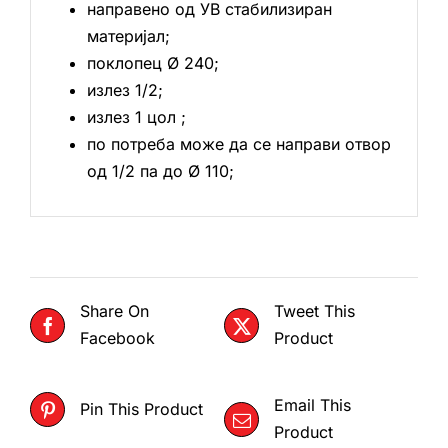
направено од УВ стабилизиран
материјал;
поклопец Ø 240;
излез 1/2;
излез 1 цол ;
по потреба може да се направи отвор
од 1/2 па до Ø 110;
Share On
Tweet This
Facebook
Product
Email This
Pin This Product
Product