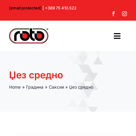
Skip
[email protected]
| +389 75 410.522
to
content
Toggl
Navig
Почетна
Џез средно
За нас
Home
Градина
Саксии
Џез средно
Производи
Контакт
Профил