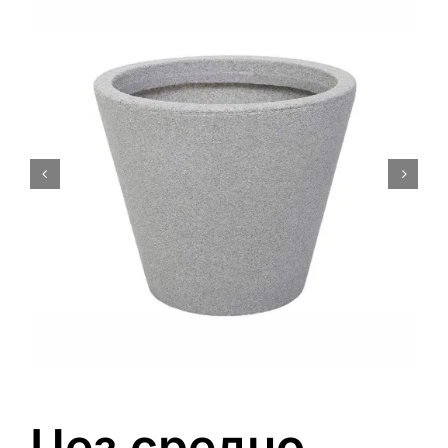
0
Кошничка
Џез средно