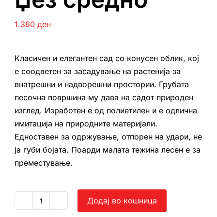
1.360
ден
Класичен и елегантен сад со конусен облик, кој
е соодветен за засадување на растенија за
внатрешни и надворешни простории. Грубата
песочна површина му дава на садот природен
изглед. Изработен е од полиетилен и е одлична
имитација на природните материјали.
Едноставен за одржување, отпорен на удари, не
ја губи бојата. Поарди малата тежина лесен е за
преместување.
Додај во кошница
Џез